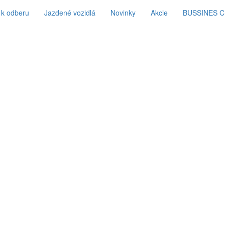
 k odberu
Jazdené vozidlá
Novinky
Akcie
BUSSINES 