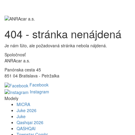
Toggl
navig
404 - stránka nenájdená
Je nám ľúto, ale požadovaná stránka nebola nájdená.
Spoločnosť
ANRAcar a.s.
Panónska cesta 45
851 04 Bratislava - Petržalka
Facebook
Instagram
Modely
MICRA
Juke 2026
Juke
Qashqai 2026
QASHQAI
Townstar Combi