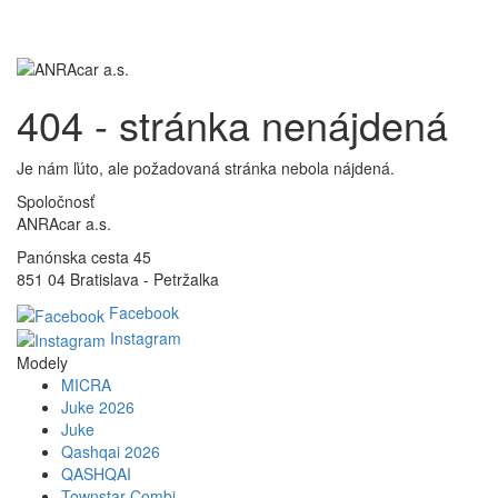
Toggl
navig
404 - stránka nenájdená
Je nám ľúto, ale požadovaná stránka nebola nájdená.
Spoločnosť
ANRAcar a.s.
Panónska cesta 45
851 04 Bratislava - Petržalka
Facebook
Instagram
Modely
MICRA
Juke 2026
Juke
Qashqai 2026
QASHQAI
Townstar Combi